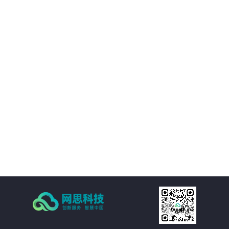
境等附属设施的直观展示，实时展现监控和报警数据。可实现360度视角调整。
02
IT资产可视化管理：在三维环境中通过鼠标点击实现楼层、机房、机房子区域、
机柜、设备的分级直接浏览。实现机房可用性动态统计，包括空间可用性、用
电量分布、温湿度分布情况和机房承重分布情况统计。当上架设备物理位置发
生变化时，设备位置根据数据库变化自动变更。用户也可通过维护工具自行调
03
整。
机房环境监控可视化管理：在三维环境中以虚拟现实的方式来展示传统环境监
控系统，给管理员一个更加贴近现实场景的操作环境，进一步提升了操作体
验。极大的提高的机房监控管理的人性化、真实化。
04
配线可视化管理：配线可视化管理功能模块以三维可视化形式直观呈现链路连
接，实现对设备端口和连接线缆（基础布线和跳线）的管理，可以有效提升数
据中心配线的管理水平。
05
统计可视化管理：可视化管理系统可以树形数据呈现和三维场景展现两种方式
同时表现机房和机柜整体使用情况，对于已用空间和可用空间进行精确统计和
展现。