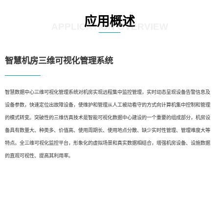
应用概述
APPLICATION OVERVIEW
智慧机房三维可视化管理系统
智慧数据中心三维可视化管理系统对机房实现远程集中监控管理，实时动态呈现设备告警信息及
设备参数，快速定位出故障设备，使维护和管理从人工被动看守的方式向计算机集中控制和管理
的模式转变。突破性的三维仿真技术是智能可视化数据中心建设的一个重要的组成部分，机房设
备具有数量大、种类多、价值高、使用周期长、使用地点分散、缺少实时性管理、管理难度大等
特点。全三维可视化监控平台，形象化的虚拟场景和真实数据相结合，增强机房设备、设施数据
的直观可视性、提高其利用率。