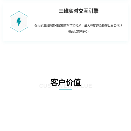
三维实时交互引擎
强大的三维图形引擎和实时渲染技术，最大程度还原物理世界实体场
景的状态与行为
客户价值
CUSTOMER VALUE
01
三维虚拟可视化平台：在现有资源管理系统数据库的基础上，以三维虚拟现实
的形式展现数据中心的运行情况。实现可视化管理和服务器设备物理位置的精
确定位。三维虚拟现实方式对机房楼层、设备区、设备安装部署情况及动力环