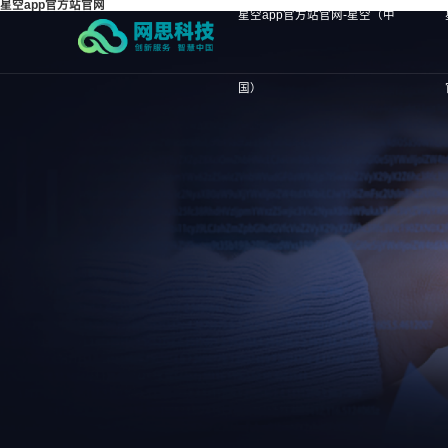
星空app官方站官网
星空app官方站官网-星空（中
国）