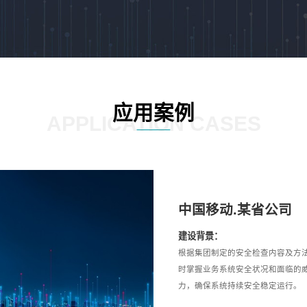
应用案例
APPLICATION CASES
中国移动.某省公司
建设背景：
根据集团制定的安全检查内容及方
时掌握业务系统安全状况和面临的
力，确保系统持续安全稳定运行。