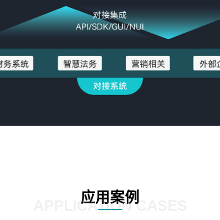
应用案例
APPLICATION CASES