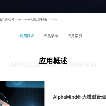
平台及解决方案
>
AlphaMind®大模型管理平台（MaaS)
应用概述
产品架构
应用案例
应用概述
APPLICATION OVERVIEW
AlphaMind® 大模型管