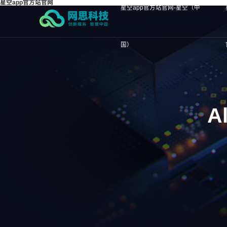
星空app官方站官网
星空app官方站官网-星空（中
国）
A