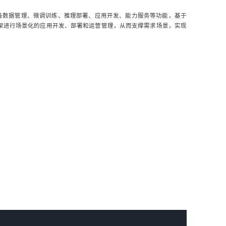
aS)具备数据管理、微调训练、推理部署、应用开发、能力服务等功能，基于
AG框架进行场景化的应用开发、部署和运营管理，从而支撑需求场景，实现