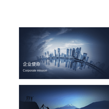
企业使命
Corporate mission