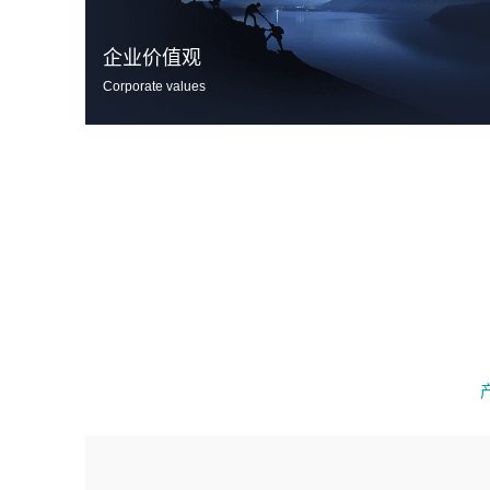
企业价值观
Corporate values