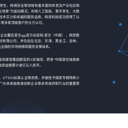
孪生、网络安全等领域有着丰富的研发及产业化应用
业场景”为驱动模式，利用人工智能、数字孪生、大数
技术实力和卓越的服务品质，网思科技成功获得了以
工等多家顶级客户的大力认可。
企业囊括星空app官方站官网-星空（中国） 、网思数
技有限公司，并先后在北京、天津、黑龙江、吉林、
盖全国的市场网络和服务支撑体系。
基金和建智集团跟投的A轮融资，跻身“中国潜在独角兽
，融资金额累计逾亿元人民币。
C、6个ISO标准认证等资质，并被授予国家专精特新小
广州未来独角兽创新企业等多项政府和行业的重要荣