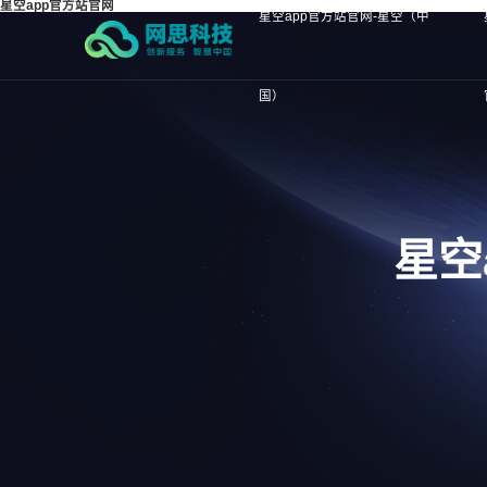
星空app官方站官网
星空app官方站官网-星空（中
国）
星空