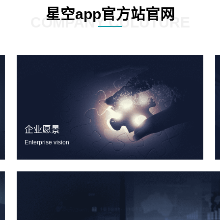
星空app官方站官网
COMPANY CULUTURE
企业愿景
Enterprise vision