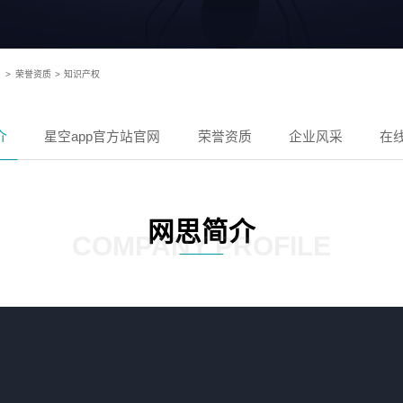
）
>
荣誉资质
>
知识产权
介
星空app官方站官网
荣誉资质
企业风采
在
网思简介
COMPANY PROFILE