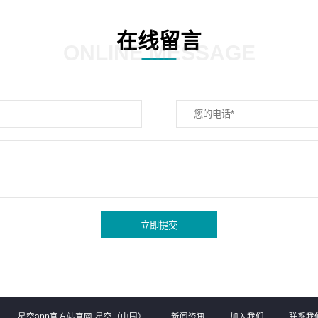
在线留言
ONLINE MESSAGE
立即提交
星空app官方站官网-星空（中国）
新闻资讯
加入我们
联系我