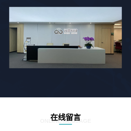
在线留言
ONLINE MESSAGE