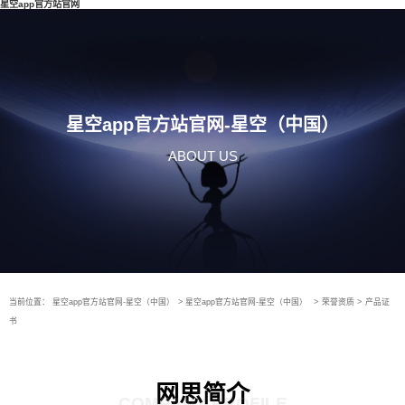
星空app官方站官网
星空app官方站官网-星空（中国）
ABOUT US
当前位置：
星空app官方站官网-星空（中国）
>
星空app官方站官网-星空（中国）
>
荣誉资质
>
产品证
书
网思简介
COMPANY PROFILE