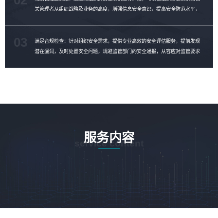
关管理者从组织战略及业务的高度，增强信息安全意识，提高安全防范水平，
制定安全整改计划，消除安全隐患。
03
满足合规检查：针对组织安全需求，提供专业高效的安全评估服务，提前发现
潜在漏洞，及时处置安全问题，规避监管部门的安全通报，从容应对监管要求
的合规性检查。
服务内容
service content