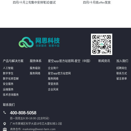
四月/十月上旬集中安排笔试/面试
四月/十月底offer发放
产品与解决方案
服务体系
星空app官方站官网-星空（中国）
新闻资讯
加入我们
人工智能
服务级别
企业简介
招聘岗位
数字孪生
服务网络
星空app官方站官网
联系方式
数字化转型解
服务网络
留言表单
安全服务
荣誉资质
运维服务
企业风采
技术咨询服务
联系我们
400-808-5058
周一到周五9:30-18:00 (北京时间）
广州市黄埔区科学大道18号芯大厦B2栋1-2层
商务合作: marketing@west-farm.com