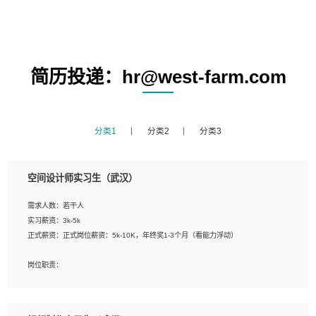
简历投递：hr@west-farm.com
分类1
分类2
分类3
空间设计师实习生（武汉）
需求人数：若干人
实习薪资：3k-5k
正式薪资：正式岗位薪资：5k-10K，年终奖1-3个月（看能力浮动）
岗位职责：
1、 沟通客户需求，分析其实施的可行性，辅助项目经理完成展示策划、设计；
2、 把握设计时间节点，控制设计进度，完成展示设计任务；
3、配合平面设计师完成项目最终的整体汇报方案；参与项目例会，项目完工总结报