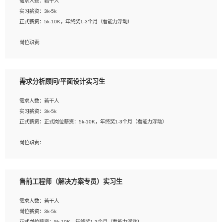
需求人数：若干人
1. 熟悉 Javascript, CSS, HTML, Vue, Git;
实习薪资：3k-5k
2. 熟悉前端常用框架, 能独立完成设计给予的 UI 效果;
正式薪资：5k-10K，年终奖1-3个月（看能力浮动）
3. 有良好的代码习惯, 低级错误出现频率低;
4. 具备优秀的沟通和协调能力，能承受比较大的工作压力;
岗位职责:
5. 自我驱动力强, 能自主学习新知识新技术, 并具有较强的自学能力;
1. 为企业客户提供软件技术服务。包括安装、升级、配置、调优、故障诊断等工
6. 了解前端设计及后端开发, 可快速和同事对接工作;
作；
7. 了解或熟悉 WebGL 及相关框架优先。
2. 在此基础上，并能为客户提供客户化技术支持方案，提升软件使用效率与价值。
需求分析顾问/平面设计实习生
任职要求:
需求人数：若干人
1. 计算机专业相关背景；
实习薪资：3k-5k
2. 自我学习和动手能力强，对操作系统、数据库有一定基础和兴趣；
正式薪资：正式岗位薪资：5k-10K，年终奖1-3个月（看能力浮动）
3.沟通能力强、有基础客户服务意识。
岗位职责：
1、 沟通客户需求，分析其实施的可行性，辅助项目经理完成展示策划、设计；
2、 把握设计时间节点，控制设计进度，完成展示设计任务；
3、配合平面设计师完成项目最终的整体汇报方案；参与项目例会，项目完工总结报
售前工程师（解决方案专员）实习生
告，设计项目文件管理和资料库维护；
4、 创新设计表现形式，优化流程、提高设计工作效率；
需求人数：若干人
5、 设计内容包括但不限于：展厅/博物馆/展馆的规划与空间设计，人机界面设计，
岗位薪资：3k-5k
标志及吉祥物设计，效果图后期处理等。
正式岗位薪资：5k-10K，年终奖1-3个月（看能力浮动）