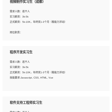
视频制作实习生（成都）
告，设计项目文件管理和资料库维护；
4、 创新设计表现形式，优化流程、提高设计工作效率；
需求人数：若干人
5、 设计内容包括但不限于：展厅/博物馆/展馆的规划与空间设计，人机界面设计，
实习薪资：3k-5k
标志及吉祥物设计，效果图后期处理等。
正式薪资：5k-10K，年终奖1-3个月（看能力浮动）
岗位要求：
岗位职责：
1、艺术设计类相关专业；
1、各类企业宣传片视频的剪辑和片头片尾包装；
2、热爱展览展示设计工作，熟悉行业动向，设计专业知识和产品专业知识；
2、广告片的后期剪辑与整体特效合成；
3、具有良好的人际沟通、准确判断客户需求并执行的能力、较强的团队合作能力和
3、特效及动画制作并了解后期合成软件。
服务意识。
程序开发实习生
岗位要求：
需求人数：若干人
1、热爱影视，责任心强，有强烈的兴趣和后期制作的主观能动性；
实习薪资：3k-5k
2、熟练使用After Effect、Photo Shop、熟练掌握视频剪辑和特效包装软件；
正式薪资：5k-10K，年终奖1-3个月（看能力浮动）
3、能对影片后期进行整体调色控制，具备一定审美感；
技能要求:Javascript, CSS, HTML, Vue
4、在剪辑上会思考，有一定编导思维；
5、踏实， 勤奋，愿意在工作中不断学习，提高自我；
工作职责：
6、能与同事友好相处。
1. 负责公司的前端项目的开发;
2. 负责公司已有项目的维护及迭代;
软件支持工程师实习生
工作要求: