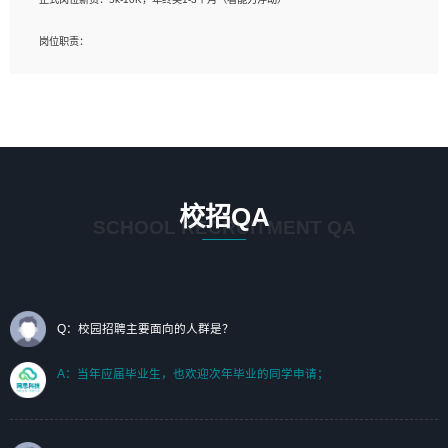
岗位要求：
岗位职责：
1、艺术设计类相关专业；（其中需求分析顾问不限专业）
1、完成主要工作：项目解决方案策划与编写，项目投标方案编写、项目申报方案编
2、热爱展览展示设计工作，熟悉行业动向，设计专业知识和产品专业知识；
写；
3、具有良好的人际沟通、准确判断客户需求并执行的能力、较强的团队合作能力和
2、人才队伍建设：完善SPL人才沉淀，积聚力量，为公司各省项目打单提供全面支
服务意识。
撑。
任职要求：
1. 熟悉 Javascript, CSS, HTML, Vue, Git;
校招QA
2. 熟悉 前端常用框架, 能独立完成设计给予的 UI 效果;
SCHOOL RECRUITMENT QA
3. 有良好的代码习惯, 低级错误出现频率低;
4. 具备优秀的沟通和协调能力，能承受比较大的工作压力;
5. 自我驱动力强, 能自主学习新知识新技术, 并具有较强的自学能力;
6. 了解前端设计及后端开发, 可快速和同事对接工作;
7. 了解或熟悉 WebGL 及相关框架优先。
Q：校园招聘主要面向的人群是？
（岗位人员专职于行业应用解决方案、项目申报方案、投标方案的策划编写）
A：当年应届毕业生，也欢迎次年毕业的同学申请；