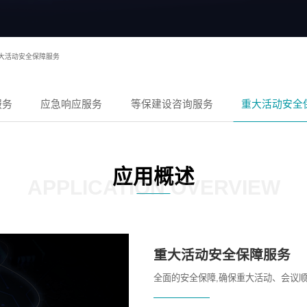
大活动安全保障服务
服务
应急响应服务
等保建设咨询服务
重大活动安全
应用概述
APPLICATION OVERVIEW
重大活动安全保障服务
全面的安全保障,确保重大活动、会议