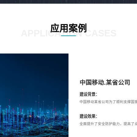
应用案例
APPLICATION CASES
中国移动.某省公司
建设背景：
中国移动某省公司为了顺利支撑国
建设效果：
全面提升了安全防护能力，提高了