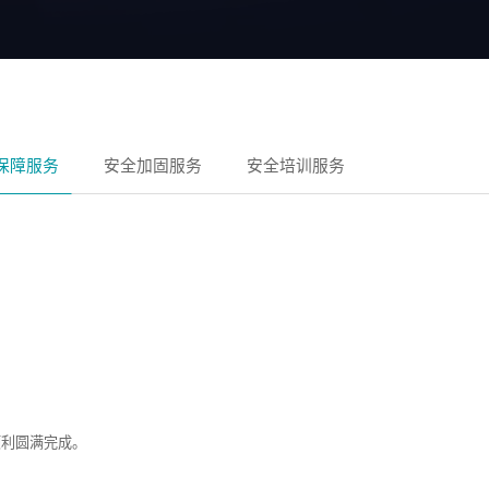
保障服务
安全加固服务
安全培训服务
顺利圆满完成。