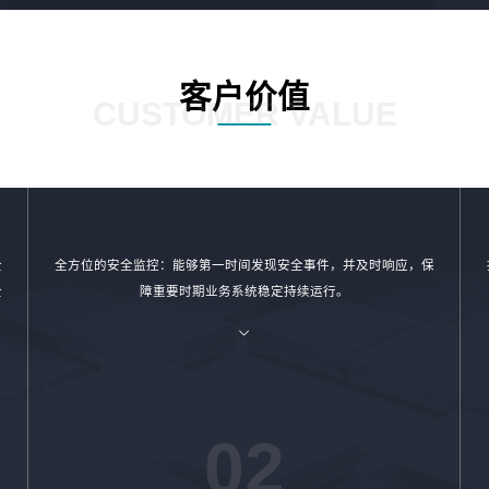
客户价值
CUSTOMER VALUE
全
全方位的安全监控：能够第一时间发现安全事件，并及时响应，保
全
障重要时期业务系统稳定持续运行。
02